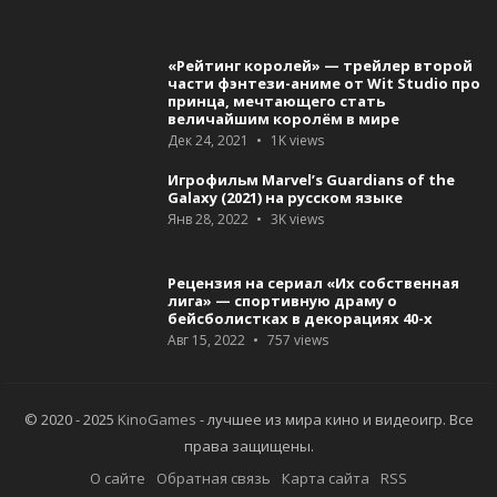
«Рейтинг королей» — трейлер второй
части фэнтези-аниме от Wit Studio про
принца, мечтающего стать
величайшим королём в мире
Дек 24, 2021
1K
views
Игрофильм Marvel’s Guardians of the
Galaxy (2021) на русском языке
Янв 28, 2022
3K
views
Рецензия на сериал «Их собственная
лига» — спортивную драму о
бейсболистках в декорациях 40-х
Авг 15, 2022
757
views
© 2020 - 2025
KinoGames
- лучшее из мира кино и видеоигр. Все
права защищены.
О сайте
Обратная связь
Карта сайта
RSS