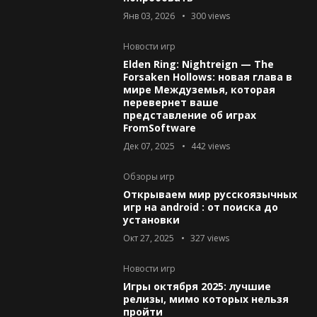
Янв 03, 2026
300
views
Новости игр
Elden Ring: Nightreign — The
Forsaken Hollows: новая глава в
мире Междуземья, которая
перевернет ваше
представление об играх
FromSoftware
Дек 07, 2025
442
views
Обзоры игр
Открываем мир русскоязычных
игр на android : от поиска до
установки
Окт 27, 2025
327
views
Новости игр
Игры октября 2025: лучшие
релизы, мимо которых нельзя
пройти