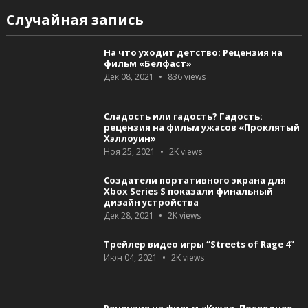
Случайная запись
На что уходит детство: Рецензия на
фильм «Белфаст»
Дек 08, 2021
836
views
Сладость или гадость? Гадость:
рецензия на фильм ужасов «Проклятый
Хэллоуин»
Ноя 25, 2021
2K
views
Создатели портативного экрана для
Xbox Series S показали финальный
дизайн устройства
Дек 28, 2021
2K
views
Трейлер видео игры “Streets of Rage 4”
Июн 04, 2021
2K
views