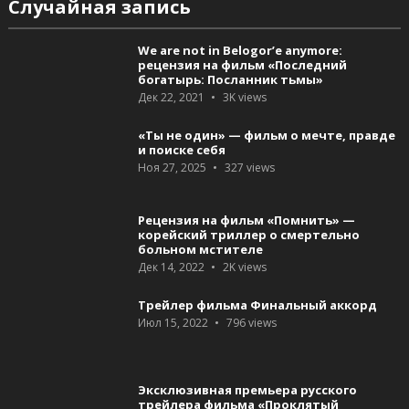
Случайная запись
We are not in Belogor’e anymore:
рецензия на фильм «Последний
богатырь: Посланник тьмы»
Дек 22, 2021
3K
views
«Ты не один» — фильм о мечте, правде
и поиске себя
Ноя 27, 2025
327
views
Рецензия на фильм «Помнить» —
корейский триллер о смертельно
больном мстителе
Дек 14, 2022
2K
views
Трейлер фильма Финальный аккорд
Июл 15, 2022
796
views
Эксклюзивная премьера русского
трейлера фильма «Проклятый