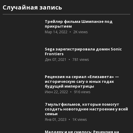
Случайная запись
Трейлер фильма Шимпанзе под
прикрытием
Мар 14, 2022
2K
views
Sega зарегистрировала домен Sonic
Frontiers
Дек 07, 2021
781
views
Рецензия на сериал «Елизавета» —
историческую сагу о юных годах
будущей императрицы
Июн 22, 2022
916
views
7 мультфильмов, которые помогут
создать новогоднее настроение у всей
семьи
Янв 01, 2023
1K
views
Малдеру и не снилось: Рецензия на