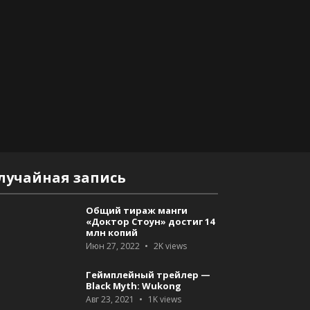
лучайная запись
Общий тираж манги
«Доктор Стоун» достиг 14
млн копий
Июн 27, 2022
2K
views
Геймплейный трейлер —
Black Myth: Wukong
Авг 23, 2021
1K
views