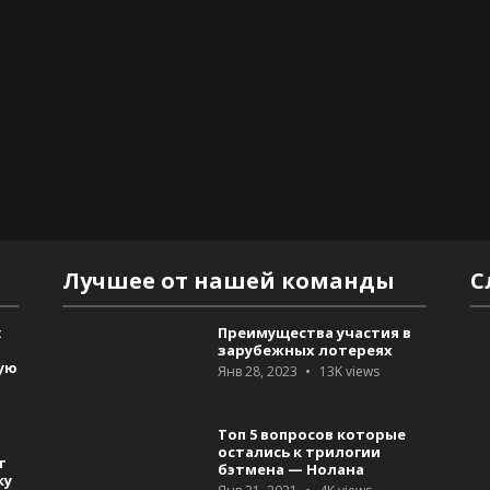
Лучшее от нашей команды
С
:
Преимущества участия в
зарубежных лотереях
ую
Янв 28, 2023
13K
views
Топ 5 вопросов которые
остались к трилогии
т
бэтмена — Нолана
ку