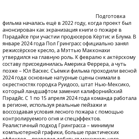
Подготовка
фильма началась ещё в 2022 году, когда проект был
анонсирован как экранизация книги о пожаре в
Пэрадайсе при участии продюсеров Кёртис и Блума. В
январе 2024 года Пол Гринграсс официально занял
режиссёрское кресло, а Мэттью Макконахи
утвердился на главную роль. К февралю к актёрскому
составу присоединилась Америка Феррера, а чуть
позже – Юл Васкес. Съёмки фильма проходили весной
2024 года: основные натурные сцены снимали в
окрестностях городка Руидосо, штат Нью-Мексико,
который ландшафтом заменил калифорнийский
Пэрадйс. С 1 по 15 апреля 2024 года команда работала
в регионе, используя реальные пейзажи и
воссоздавая условия лесного пожара с помощью
контролируемого огня и спецэффектов.
Реалистичный подход Гринграсса – минимум
компьютерной графики, больше практических