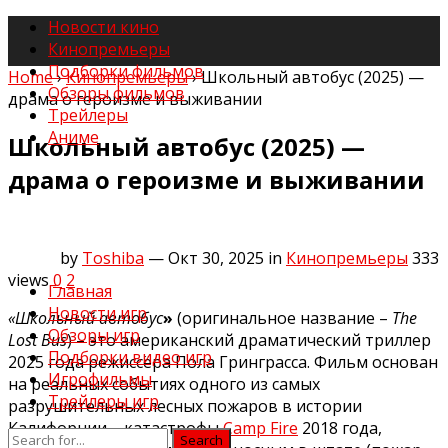
Новости кино
Кинопремьеры
Подборки фильмов
Home
›
Кинопремьеры
›
Школьный автобус (2025) —
Обзоры фильмов
драма о героизме и выживании
Трейлеры
Аниме
Школьный автобус (2025) —
драма о героизме и выживании
by
Toshiba
— Окт 30, 2025
in
Кинопремьеры
333
views
0
2
Главная
Новости игр
«Школьный автобус
»
(оригинальное название –
The
Обзоры игр
Lost Bus
) – это американский драматический триллер
Подборки видео игр
2025 года режиссёра Пола Гринграсса. Фильм основан
Игрофильмы
на реальных событиях одного из самых
Трейлеры игр
разрушительных лесных пожаров в истории
Калифорнии – катастрофы
Camp Fire
2018 года,
Search