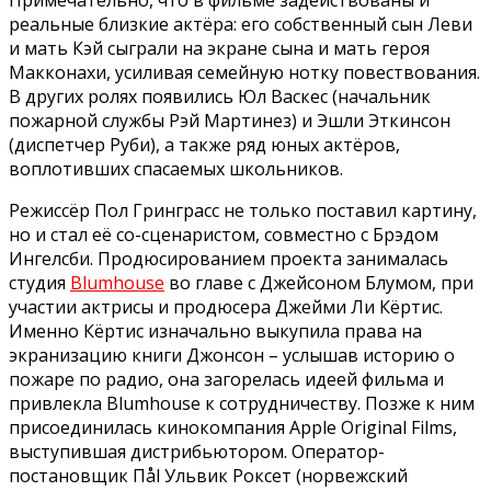
Примечательно, что в фильме задействованы и
реальные близкие актёра: его собственный сын Леви
и мать Кэй сыграли на экране сына и мать героя
Макконахи, усиливая семейную нотку повествования.
В других ролях появились Юл Васкес (начальник
пожарной службы Рэй Мартинез) и Эшли Эткинсон
(диспетчер Руби), а также ряд юных актёров,
воплотивших спасаемых школьников.
Режиссёр Пол Гринграсс не только поставил картину,
но и стал её со-сценаристом, совместно с Брэдом
Ингелсби. Продюсированием проекта занималась
студия
Blumhouse
во главе с Джейсоном Блумом, при
участии актрисы и продюсера Джейми Ли Кёртис.
Именно Кёртис изначально выкупила права на
экранизацию книги Джонсон – услышав историю о
пожаре по радио, она загорелась идеей фильма и
привлекла Blumhouse к сотрудничеству. Позже к ним
присоединилась кинокомпания Apple Original Films,
выступившая дистрибьютором. Оператор-
постановщик Пål Ульвик Роксет (норвежский