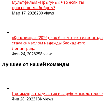
Мультфильм «Прыгуны»: что если ты
проснёшься… бобром?
Мар 17, 2026
230
views
«Красавица» (2026): как бегемотиха из зоосада
стала символом надежды блокадного
Ленинграда
Фев 24, 2026
258
views
Лучшее от нашей команды
Преимущества участия в зарубежных лотереях
Янв 28, 2023
13K
views