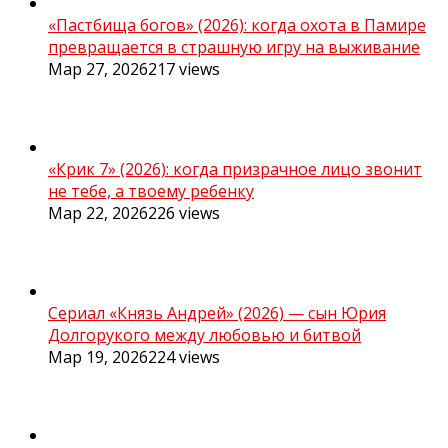
«Пастбища богов» (2026): когда охота в Памире
превращается в страшную игру на выживание
Мар 27, 2026
217
views
«Крик 7» (2026): когда призрачное лицо звонит
не тебе, а твоему ребенку
Мар 22, 2026
226
views
Сериал «Князь Андрей» (2026) — сын Юрия
Долгорукого между любовью и битвой
Мар 19, 2026
224
views