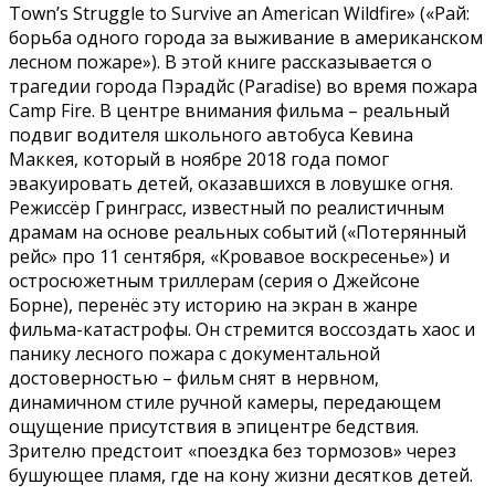
Town’s Struggle to Survive an American Wildfire» («Рай:
борьба одного города за выживание в американском
лесном пожаре»). В этой книге рассказывается о
трагедии города Пэрадйс (Paradise) во время пожара
Camp Fire. В центре внимания фильма – реальный
подвиг водителя школьного автобуса Кевина
Маккея, который в ноябре 2018 года помог
эвакуировать детей, оказавшихся в ловушке огня.
Режиссёр Гринграсс, известный по реалистичным
драмам на основе реальных событий («Потерянный
рейс» про 11 сентября, «Кровавое воскресенье») и
остросюжетным триллерам (серия о Джейсоне
Борне), перенёс эту историю на экран в жанре
фильма-катастрофы. Он стремится воссоздать хаос и
панику лесного пожара с документальной
достоверностью – фильм снят в нервном,
динамичном стиле ручной камеры, передающем
ощущение присутствия в эпицентре бедствия.
Зрителю предстоит «поездка без тормозов» через
бушующее пламя, где на кону жизни десятков детей.