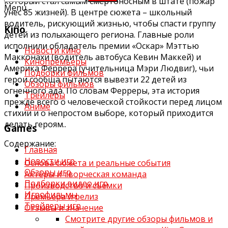
который стал самым смертоносным в штате (пожар
Menu
унес 85 жизней). В центре сюжета – школьный
водитель, рискующий жизнью, чтобы спасти группу
Kino
детей из полыхающего региона. Главные роли
исполнили обладатель премии «Оскар» Мэттью
Новости кино
Макконахи (водитель автобуса Кевин Маккей) и
Кинопремьеры
Америка Феррера (учительница Мэри Людвиг), чьи
Подборки фильмов
герои сообща пытаются вывезти 22 детей из
Обзоры фильмов
огненного ада. По словам Ферреры, эта история
Трейлеры
прежде всего о человеческой стойкости перед лицом
Аниме
стихии и о непростом выборе, который приходится
делать героям..
Games
Содержание:
Главная
Новости игр
Основа сюжета и реальные события
Обзоры игр
Актёры и творческая команда
Подборки видео игр
Производство и съёмки
Игрофильмы
Премьера и релиз
Трейлеры игр
Отзывы и значение
Смотрите другие обзоры фильмов и