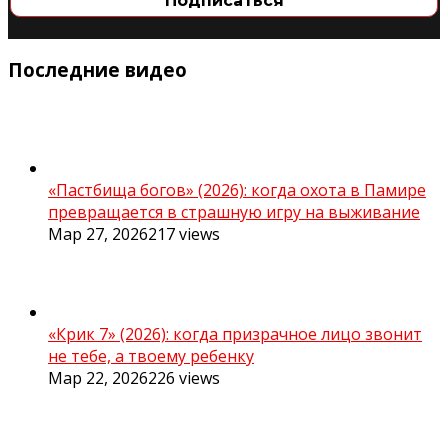
Последние видео
«Пастбища богов» (2026): когда охота в Памире
превращается в страшную игру на выживание
Мар 27, 2026
217
views
«Крик 7» (2026): когда призрачное лицо звонит
не тебе, а твоему ребенку
Мар 22, 2026
226
views