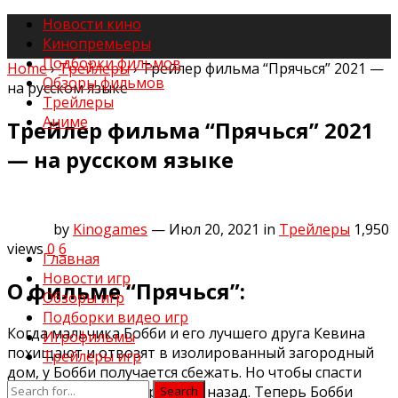
Новости кино
Кинопремьеры
Подборки фильмов
Home
›
Трейлеры
›
Трейлер фильма “Прячься” 2021 —
Обзоры фильмов
на русском языке
Трейлеры
Аниме
Трейлер фильма “Прячься” 2021
— на русском языке
by
Kinogames
— Июл 20, 2021
in
Трейлеры
1,950
views
0
6
Главная
Новости игр
О фильме “Прячься”:
Обзоры игр
Подборки видео игр
Когда мальчика Бобби и его лучшего друга Кевина
Игрофильмы
похищают и отвозят в изолированный загородный
Трейлеры игр
дом, у Бобби получается сбежать. Но чтобы спасти
друга, он решает вернуться назад. Теперь Бобби
Search