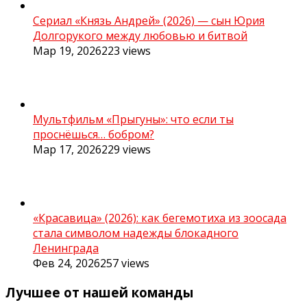
Сериал «Князь Андрей» (2026) — сын Юрия
Долгорукого между любовью и битвой
Мар 19, 2026
223
views
Мультфильм «Прыгуны»: что если ты
проснёшься… бобром?
Мар 17, 2026
229
views
«Красавица» (2026): как бегемотиха из зоосада
стала символом надежды блокадного
Ленинграда
Фев 24, 2026
257
views
Лучшее от нашей команды