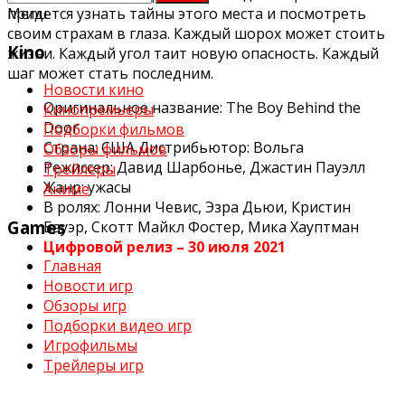
придется узнать тайны этого места и посмотреть
Menu
своим страхам в глаза. Каждый шорох может стоить
Kino
жизни. Каждый угол таит новую опасность. Каждый
шаг может стать последним.
Новости кино
Оригинальное название: The Boy Behind the
Кинопремьеры
Door
Подборки фильмов
Страна: США Дистрибьютор: Вольга
Обзоры фильмов
Режиссер: Давид Шарбонье, Джастин Пауэлл
Трейлеры
Жанр: ужасы
Аниме
В ролях: Лонни Чевис, Эзра Дьюи, Кристин
Games
Бауэр, Скотт Майкл Фостер, Мика Хауптман
Цифровой релиз – 30 июля 2021
Главная
Новости игр
Обзоры игр
Подборки видео игр
Игрофильмы
Трейлеры игр