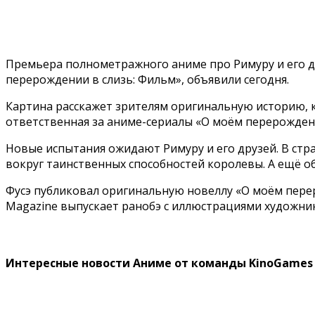
Премьера полнометражного аниме про Римуру и его др
перерождении в слизь: Фильм», объявили сегодня.
Картина расскажет зрителям оригинальную историю, к
ответственная за аниме-сериалы «О моём перерождени
Новые испытания ожидают Римуру и его друзей. В стра
вокруг таинственных способностей королевы. А ещё о
Фусэ публиковал оригинальную новеллу «О моём переро
Magazine выпускает ранобэ с иллюстрациями художник
Интересные новости Аниме от команды KinoGames