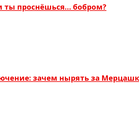
и ты проснёшься… бобром?
ючение: зачем нырять за Мерцашк