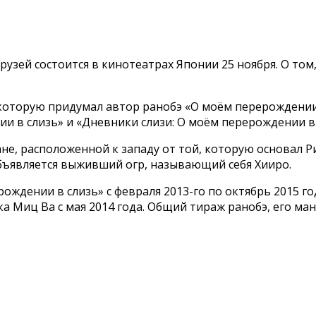
узей состоится в кинотеатрах Японии 25 ноября. О том
оторую придумал автор ранобэ «О моём перерождении в 
и в слизь» и «Дневники слизи: О моём перерождении в 
не, расположенной к западу от той, которую основал Р
бъявляется выживший огр, называющий себя Хииро.
ждении в слизь» с февраля 2013-го по октябрь 2015 год
а Миц Ва с мая 2014 года. Общий тираж ранобэ, его ма