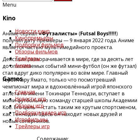
Menu
Kino
Новости кино
Аниме-сериал
«Футзалисты»
(
Futsal Boys!!!!!
)
Кинопремьеры
получил дату премьеры — 9 января 2022 года. Аниме
Подборки фильмов
является частью мультимедийного проекта.
Обзоры фильмов
Трейлеры
Действие разворачивается в мире, где за десять лет
Аниме
до описываемых событий мини-футбол (он же футзал)
стал вдруг дико популярен во всём мире. Главный
Games
герой Хару Ямато, только что посмотревший
чемпионат мира и вдохновлённый игрой японского
Главная
атлета по имени Токинари Теннодзи, вступает в
Новости игр
мини-футбольную команду старшей школы Академии
Обзоры игр
Коё. Его цель — стать таким же крутым спортсменом,
Подборки видео игр
как Теннодзи. Здесь он находит новых друзей и
Игрофильмы
новых соперников.
Трейлеры игр
Содержание: