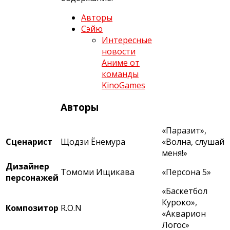
Авторы
Сэйю
Интересные
новости
Аниме от
команды
KinoGames
Авторы
«Паразит»,
Сценарист
Щодзи Ёнемура
«Волна, слушай
меня!»
Дизайнер
Томоми Ищикава
«Персона 5»
персонажей
«Баскетбол
Куроко»,
Композитор
R.O.N
«Акварион
Логос»