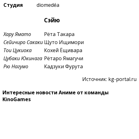
Студия
diomedéa
Сэйю
Хару Ямато
Рёта Такара
Сейичиро Сакаки
Щуто Ищимори
Тои Цукиока
Кохей Ёщивара
Цубаки Юкинага
Рётаро Ямагучи
Рю Нагумо
Кадзуки Фурута
Источник: kg-portal.ru
Интересные новости Аниме от команды
KinoGames