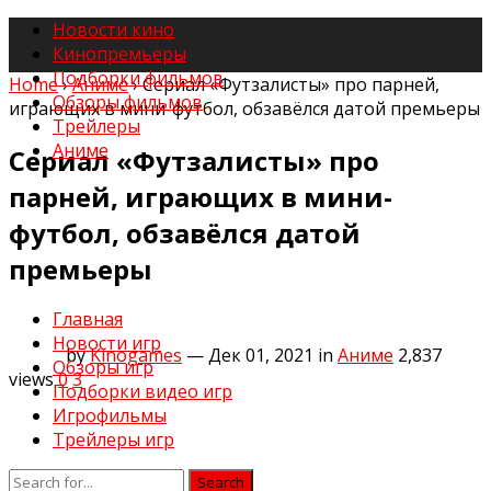
Новости кино
Кинопремьеры
Подборки фильмов
Home
›
Аниме
›
Сериал «Футзалисты» про парней,
Обзоры фильмов
играющих в мини-футбол, обзавёлся датой премьеры
Трейлеры
Аниме
Сериал «Футзалисты» про
парней, играющих в мини-
футбол, обзавёлся датой
премьеры
Главная
Новости игр
by
Kinogames
— Дек 01, 2021
in
Аниме
2,837
Обзоры игр
views
0
3
Подборки видео игр
Игрофильмы
Трейлеры игр
Search