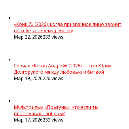
«Крик 7» (2026): когда призрачное лицо звонит
не тебе, а твоему ребенку
Мар 22, 2026
233
views
Сериал «Князь Андрей» (2026) — сын Юрия
Долгорукого между любовью и битвой
Мар 19, 2026
226
views
Мультфильм «Прыгуны»: что если ты
проснёшься… бобром?
Мар 17, 2026
232
views