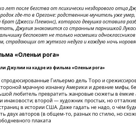
ко лет после бегства от психически нездорового отца Джу
родок где-то в Орегоне: родственник-мучитель уже умер
 брат (Джесси Племонс), которого девушка оставила разб
отать, Джулия знакомится со странным парнишкой Лукасо
альчишку беспокоят не только насмешки одноклассников 
м, страдающих от жуткого недуга и каждую ночь норовя
льма «Оленьи рога»
роли Джулии на кадре из фильма «Оленьи рога»
, спродюсированные Гильермо дель Торо и срежиссиров
стороной мрачную изнанку Америки и древние мифы, бе
шой любитель превратить жанровые сюжеты в ёмкие а
и инаковости; второй — художник простых, но отталки
траниц в истории США. Даже гадать не надо, о чём буд
ь двух авторов (в общем-то, разных по стилю, но схож
ободневного плаката