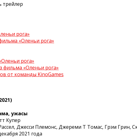
 трейлер
Оленьи рога»
 фильма «Оленьи рога»
«Оленьи рога»
из фильма «Оленьи рога»
ров от команды KinoGames
2021)
ама, ужасы
тт Купер
ассел, Джесси Племонс, Джереми Т Томас, Грэм Грин, С
декабря 2021 года