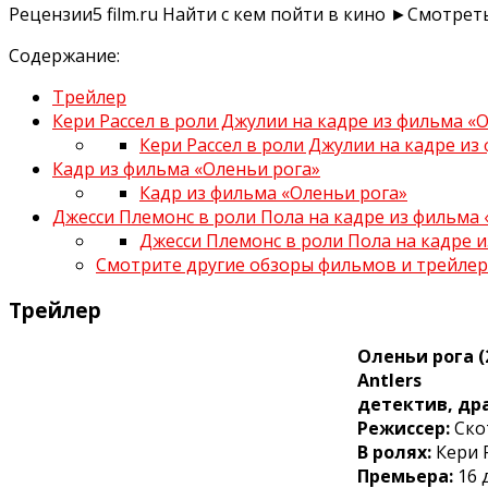
Рецензии
5
film.ru
Найти с кем пойти в кино
►Смотреть
Содержание:
Трейлер
Кери Рассел в роли Джулии на кадре из фильма «
Кери Рассел в роли Джулии на кадре из
Кадр из фильма «Оленьи рога»
Кадр из фильма «Оленьи рога»
Джесси Племонс в роли Пола на кадре из фильма 
Джесси Племонс в роли Пола на кадре 
Смотрите другие обзоры фильмов и трейле
Трейлер
Оленьи рога (
Antlers
детектив, др
Режиссер:
Ско
В ролях:
Кери Р
Премьера:
16 