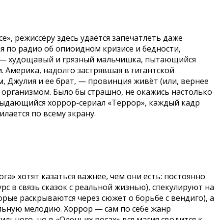
е», режиссёру здесь удаётся запечатлеть даже
я по радио об опиоидном кризисе и бедности,
ва — худощавый и грязный мальчишка, пытающийся
. Америка, надолго застрявшая в гигантской
м, Джулия и ее брат, — провинция живёт (или, вернее
 организмом. Было бы страшно, не окажись настолько
выдающийся хоррор-сериал «Террор», каждый кадр
илается по всему экрану.
ога» хотят казаться важнее, чем они есть: постоянно
с в связь сказок с реальной жизнью), спекулируют на
орые раскрываются через сюжет о борьбе с вендиго), а
льную мелодию. Хоррор — сам по себе жанр
ьного, но в «Оленьих рогах» вся магия сводится к