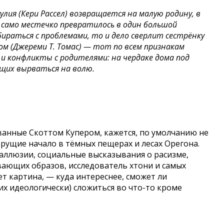
лия (Кери Рассел) возвращается на малую родину, в
, само местечко превратилось в один большой
ираться с проблемами, то и дело сверлит сестрёнку
м (Джереми Т. Томас) — тот по всем признакам
и конфликты с родителями: на чердаке дома под
щих вырваться на волю.
анные Скоттом Купером, кажется, по умолчанию не
рущие начало в тёмных пещерах и лесах Орегона.
ллюзии, социальные высказывания о расизме,
вающих образов, исследователь хтони и самых
ет картина, — куда интереснее, сможет ли
их идеологически) сложиться во что-то кроме