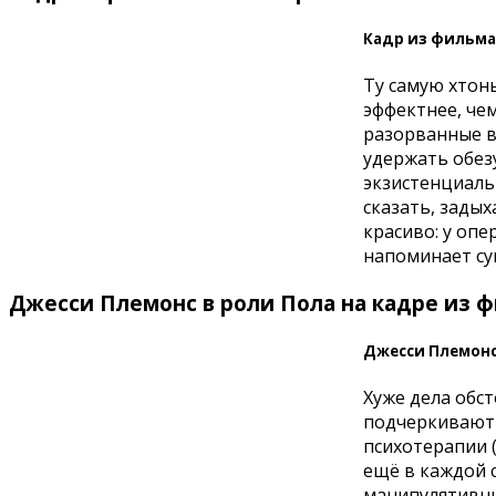
Кадр из фильма
Ту самую хтонь
эффектнее, че
разорванные в
удержать обез
экзистенциальн
сказать, зады
красиво: у оп
напоминает сум
Джесси Племонс в роли Пола на кадре из 
Джесси Племонс
Хуже дела обст
подчеркивают 
психотерапии (
ещё в каждой 
манипулятивны