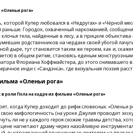
 «Оленьи рога»
, которой Купер любовался в «Недругах» и «Чёрной месс
м раньше. Городок, охваченный наркоманией, сообщени
 клочья тела, найденные в лесу, а в прицеле объекти
умевших родственников на чердаке своей убогой лачуги
ой дыре, тут становится таким же героем, как и, скаже
хается) в общем ритме, становясь единым монструозным
ератора Флориана Хоффмайстера, до этого снимавшего 
рачное инди с «Сандэнса», где визуальная поэзия расст
фильма «Оленьи рога»
 в роли Пола на кадре из фильма «Оленьи рога»
оят, когда Купер доходит до рифм словесных. «Оленьи р
свою мифологичность (на уроке Джулия проводит экскур
чуть ли не у каждого героя схожие травмы детства, кот
сцене нагнетают драму через назойливую инструмента
й, выстраивающий отношения со зрителем на правах сил