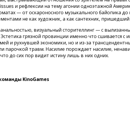
issues и рефлексии на тему агонии одноэтажной Америк
рматах — от оскароносного музыкального байопика до 
ментами не как художник, а как сантехник, пришедший 
 банальностью, визуальный сторителлинг — с вылизанн
. Эстетика грязной провинции именно что сшивается с
емей и рухнувшей экономики, но и из-за трансцендентн
и парочкой травм. Насилие порождает насилие, ненавист
что до сих пор видит истину лишь в них одних.
 команды KinoGames