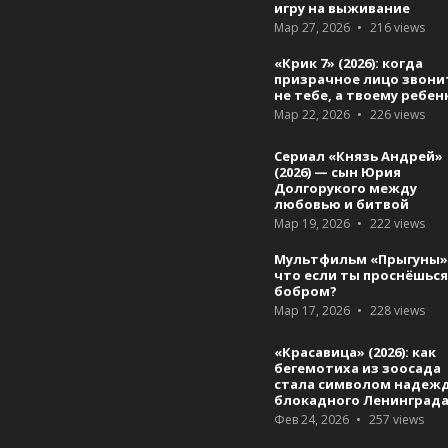
игру на выживание
Мар 27, 2026
216
views
«Крик 7» (2026): когда
призрачное лицо звони
не тебе, а твоему ребен
Мар 22, 2026
226
views
Сериал «Князь Андрей»
(2026) — сын Юрия
Долгорукого между
любовью и битвой
Мар 19, 2026
222
views
Мультфильм «Прыгуны»
что если ты проснёшьс
бобром?
Мар 17, 2026
228
views
«Красавица» (2026): как
бегемотиха из зоосада
стала символом надеж
блокадного Ленинград
Фев 24, 2026
257
views