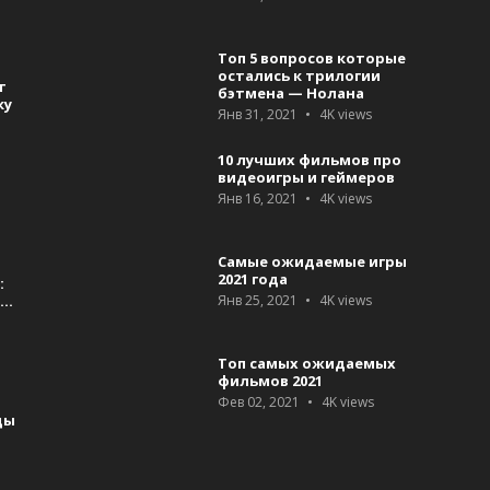
Топ 5 вопросов которые
остались к трилогии
т
бэтмена — Нолана
ку
Янв 31, 2021
4K
views
10 лучших фильмов про
видеоигры и геймеров
Янв 16, 2021
4K
views
Самые ожидаемые игры
2021 года
:
я…
Янв 25, 2021
4K
views
Топ самых ожидаемых
фильмов 2021
Фев 02, 2021
4K
views
ды
а