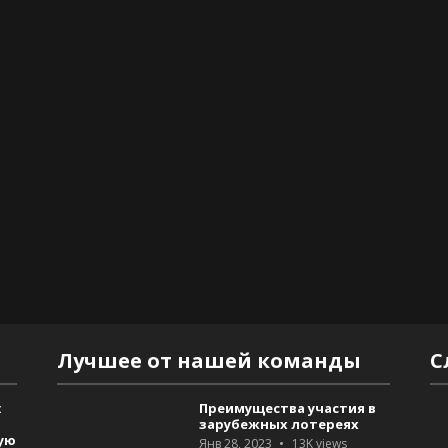
Лучшее от нашей команды
С
:
Преимущества участия в
зарубежных лотереях
ую
Янв 28, 2023
13K
views