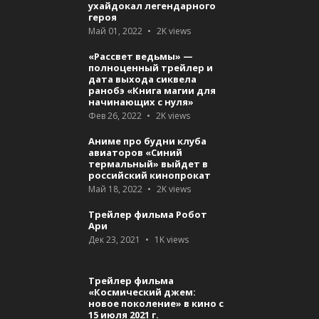
ухайдокал легендарного
героя
Май 01, 2022
2K
views
«Рассвет ведьмы» —
полноценный трейлер и
дата выхода сиквела
ранобэ «Книга магии для
начинающих с нуля»
Фев 26, 2022
2K
views
Аниме про будни клуба
авиаторов «Синий
термальный» выйдет в
российский кинопрокат
Май 18, 2022
2K
views
Трейлер фильма Робот
Ари
Дек 23, 2021
1K
views
Трейлер фильма
«Космический джем:
новое поколение» в кино с
15 июля 2021 г.