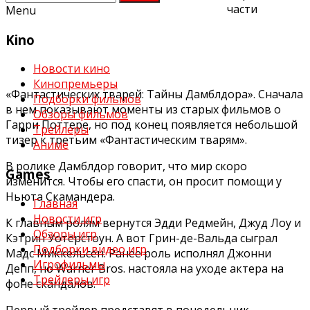
части
Menu
Kino
Новости кино
Кинопремьеры
«Фантастических тварей: Тайны Дамблдора». Сначала
Подборки фильмов
в нем показывают моменты из старых фильмов о
Обзоры фильмов
Гарри Поттере, но под конец появляется небольшой
Трейлеры
тизер к третьим «Фантастическим тварям».
Аниме
В ролике Дамблдор говорит, что мир скоро
Games
изменится. Чтобы его спасти, он просит помощи у
Ньюта Скамандера.
Главная
Новости игр
К главным ролям вернутся Эдди Редмейн, Джуд Лоу и
Обзоры игр
Кэтрин Уотерстоун. А вот Грин-де-Вальда сыграл
Подборки видео игр
Мадс Миккельсен. Ранее роль исполнял Джонни
Игрофильмы
Депп, но Warner Bros. настояла на уходе актера на
Трейлеры игр
фоне скандалов.
Первый трейлер представят в понедельник.