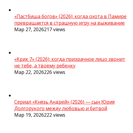
«Пастбища богов» (2026): когда охота в Памире
превращается в страшную игру на выживание
Мар 27, 2026
217
views
«Крик 7» (2026): когда призрачное лицо звонит
не тебе, а твоему ребенку
Мар 22, 2026
226
views
Сериал «Князь Андрей» (2026) — сын Юрия
Долгорукого между любовью и битвой
Мар 19, 2026
222
views