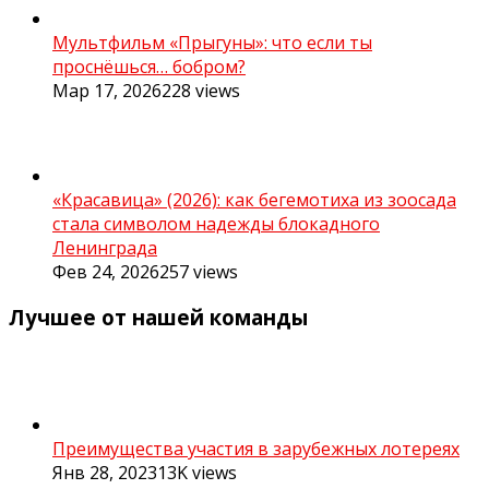
Мультфильм «Прыгуны»: что если ты
проснёшься… бобром?
Мар 17, 2026
228
views
«Красавица» (2026): как бегемотиха из зоосада
стала символом надежды блокадного
Ленинграда
Фев 24, 2026
257
views
Лучшее от нашей команды
Преимущества участия в зарубежных лотереях
Янв 28, 2023
13K
views