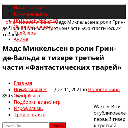
Новости кино
Кинопремьеры
Подборки фильмов
Home
›
Новости кино
›
Мадс Миккельсен в роли Грин-
Обзоры фильмов
де-Вальда в тизере третьей части «Фантастических
Трейлеры
тварей»
Аниме
Мадс Миккельсен в роли Грин-
де-Вальда в тизере третьей
части «Фантастических тварей»
Главная
by
Kinogames
— Дек 11, 2021
in
Новости кино
Новости игр
857
views
0
3
Обзоры игр
Подборки видео игр
Warner Bros.
Игрофильмы
опубликовала
Трейлеры игр
первый тизер
к третьей
Search