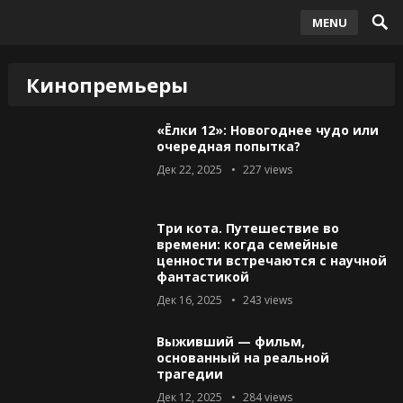
MENU
Кинопремьеры
«Ёлки 12»: Новогоднее чудо или
очередная попытка?
Дек 22, 2025
227
views
Три кота. Путешествие во
времени: когда семейные
ценности встречаются с научной
фантастикой
Дек 16, 2025
243
views
Выживший — фильм,
основанный на реальной
трагедии
Дек 12, 2025
284
views