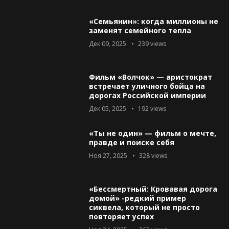
«Семьянин»: когда миллионы не
заменят семейного тепла
Дек 09, 2025
239
views
Фильм «Волчок» — аристократ
встречает уличного бойца на
дорогах Российской империи
Дек 05, 2025
192
views
«Ты не один» — фильм о мечте,
правде и поиске себя
Ноя 27, 2025
328
views
«Бессмертный: Кровавая дорога
домой» -редкий пример
сиквела, который не просто
повторяет успех