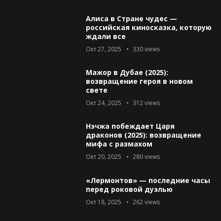
Алиса в Стране чудес —
российская киносказка, которую
ждали все
Окт 27, 2025
330
views
Мажор в Дубае (2025):
возвращение героя в новом
свете
Окт 24, 2025
312
views
Нэчжа побеждает Царя
драконов (2025): возвращение
мифа с размахом
Окт 20, 2025
280
views
«Лермонтов» — последние часы
перед роковой дуэлью
Окт 18, 2025
262
views