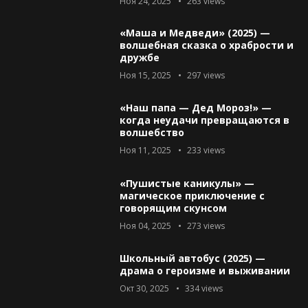
Ноя 24, 2025
263
views
«Маша и Медведи» (2025) —
волшебная сказка о храбрости и
дружбе
Ноя 15, 2025
297
views
«Наш папа — Дед Мороз!» —
когда неудачи превращаются в
волшебство
Ноя 11, 2025
233
views
«Пушистые каникулы» —
магическое приключение с
говорящим скунсом
Ноя 04, 2025
273
views
Школьный автобус (2025) —
драма о героизме и выживании
Окт 30, 2025
334
views