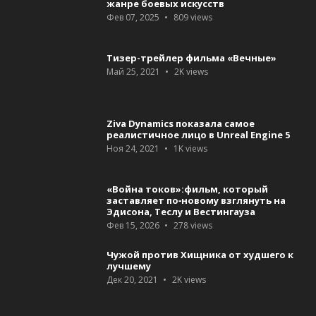
жанре боевых искусств
Фев 07, 2025
809
views
Тизер-трейлер фильма «Вечные»
Май 25, 2021
2K
views
Ziva Dynamics показала самое
реалистичное лицо в Unreal Engine 5
Ноя 24, 2021
1K
views
«Война токов»:фильм, который
заставляет по‑новому взглянуть на
Эдисона, Теслу и Вестингауза
Фев 15, 2026
278
views
Чужой против Хищника от худшего к
лучшему
Дек 20, 2021
2K
views