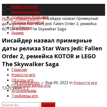
Новости кино
Кинопремьеры
Подборки фильмов
Home
›
Новости игр
›
Инсайдер назвал примерные
Обзоры фильмов
даты релиза Star Wars Jedi: Fallen Order 2, ремейка
Трейлеры
KOTOR и LEGO The Skywalker Saga
Аниме
Инсайдер назвал примерные
даты релиза Star Wars Jedi: Fallen
Order 2, ремейка KOTOR и LEGO
The Skywalker Saga
Главная
Новости игр
Обзоры игр
by
Kinogames
— Янв 09, 2022
in
Новости игр
Подборки видео игр
1,525
views
0
3
Игрофильмы
Трейлеры игр
Search