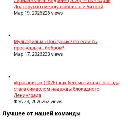
Сериал «Князь Андрей» (2026) — сын Юрия
Долгорукого между любовью и битвой
Мар 19, 2026
226
views
Мультфильм «Прыгуны»: что если ты
проснёшься… бобром?
Мар 17, 2026
233
views
«Красавица» (2026): как бегемотиха из зоосада
стала символом надежды блокадного
Ленинграда
Фев 24, 2026
262
views
Лучшее от нашей команды