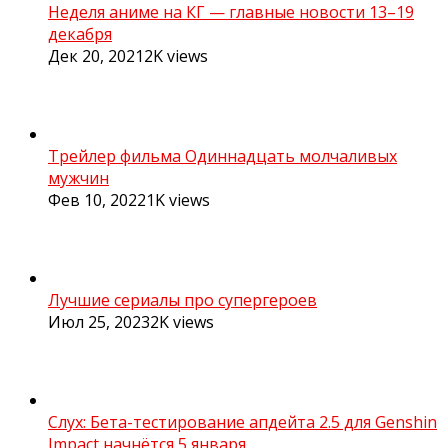
Неделя аниме на КГ — главные новости 13–19
декабря
Дек 20, 2021
2K
views
Трейлер фильма Одиннадцать молчаливых
мужчин
Фев 10, 2022
1K
views
Лучшие сериалы про супергероев
Июл 25, 2023
2K
views
Слух: Бета-тестирование апдейта 2.5 для Genshin
Impact начнётся 5 января