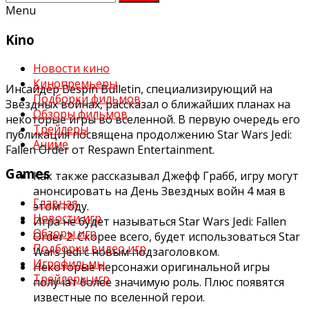
Menu
Kino
Новости кино
Кинопремьеры
Инсайдер Bespin Bulletin, специализирующий на
Подборки фильмов
Звездных войнах, рассказал о ближайших планах на
Обзоры фильмов
некоторые игры во вселенной. В первую очередь его
Трейлеры
публикация посвящена продолжению Star Wars Jedi:
Аниме
Fallen Order от Respawn Entertainment.
Games
Как также рассказывал Джефф Грабб, игру могут
анонсировать на День Звездных войн 4 мая в
Главная
этом году.
Новости игр
Игра не будет называться Star Wars Jedi: Fallen
Обзоры игр
Order 2. Скорее всего, будет использоваться Star
Подборки видео игр
Wars Jedi с новым подзаголовком.
Игрофильмы
Некоторые персонажи оригинальной игры
Трейлеры игр
получат более значимую роль. Плюс появятся
известные по вселенной герои.