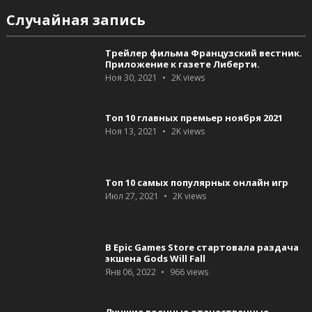
Случайная запись
Трейлер фильма Французский вестник.
Приложение к газете Либерти.
Ноя 30, 2021
2K
views
Топ 10 главных премьер ноября 2021
Ноя 13, 2021
2K
views
Топ 10 самых популярных онлайн игр
Июл 27, 2021
2K
views
В Epic Games Store стартовала раздача
экшена Gods Will Fall
Янв 06, 2022
966
views
Лучшие военные отечественные