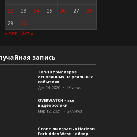
22
23
24
25
26
27
28
29
30
« Авг
Окт »
лучайная запись
Топ-10 триллеров
основанных на реальных
событиях
Дек 24, 2020
4K
views
OVERWATCH – все
видеоролики
Мар 12, 2021
2K
views
Стоит ли играть в Horizon
Forbidden West – обзор