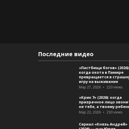
Последние видео
«Пастбища богов» (2026)
когда охота в Памире
превращается в страшн
игру на выживание
Мар 27, 2026
220
views
«Крик 7» (2026): когда
призрачное лицо звони
не тебе, а твоему ребен
Мар 22, 2026
230
views
Сериал «Князь Андрей»
(2026) — сын Юрия