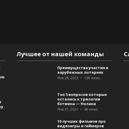
Лучшее от нашей команды
С
:
Преимущества участия в
зарубежных лотереях
ую
Янв 28, 2023
13K
views
Топ 5 вопросов которые
остались к трилогии
т
бэтмена — Нолана
ку
Янв 31, 2021
4K
views
10 лучших фильмов про
видеоигры и геймеров