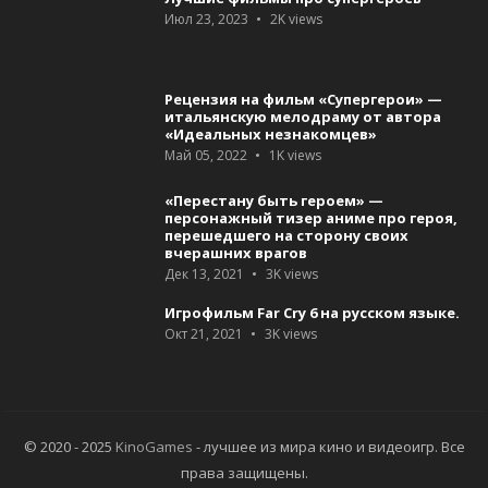
Июл 23, 2023
2K
views
Рецензия на фильм «Супергерои» —
итальянскую мелодраму от автора
«Идеальных незнакомцев»
Май 05, 2022
1K
views
«Перестану быть героем» —
персонажный тизер аниме про героя,
перешедшего на сторону своих
вчерашних врагов
Дек 13, 2021
3K
views
Игрофильм Far Cry 6 на русском языке.
Окт 21, 2021
3K
views
© 2020 - 2025
KinoGames
- лучшее из мира кино и видеоигр. Все
права защищены.