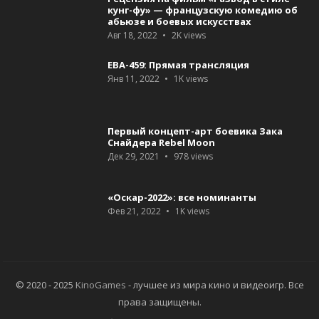
кунг-фу» — французскую комедию об
абьюзе и боевых искусствах
Авг 18, 2022
2K
views
ЕВА-459: Прямая трансляция
Янв 11, 2022
1K
views
Первый концепт-арт боевика Зака
Снайдера Rebel Moon
Дек 29, 2021
978
views
«Оскар-2022»: все номинанты
Фев 21, 2022
1K
views
© 2020 - 2025
KinoGames
- лучшее из мира кино и видеоигр. Все
права защищены.