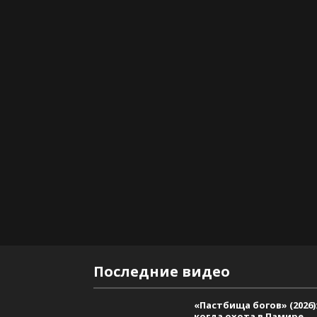
Последние видео
«Пастбища богов» (2026)
когда охота в Памире