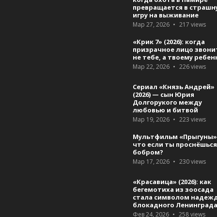
превращается в страшн
игру на выживание
Мар 27, 2026
217
views
«Крик 7» (2026): когда
призрачное лицо звони
не тебе, а твоему ребен
Мар 22, 2026
226
views
Сериал «Князь Андрей»
(2026) — сын Юрия
Долгорукого между
любовью и битвой
Мар 19, 2026
223
views
Мультфильм «Прыгуны»
что если ты проснёшьс
бобром?
Мар 17, 2026
230
views
«Красавица» (2026): как
бегемотиха из зоосада
стала символом надеж
блокадного Ленинград
Фев 24, 2026
258
views