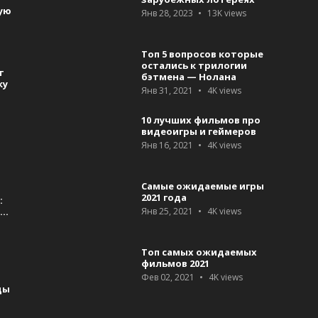
ую
Янв 28, 2023
13K
views
Топ 5 вопросов которые
остались к трилогии
т
бэтмена — Нолана
ку
Янв 31, 2021
4K
views
10 лучших фильмов про
видеоигры и геймеров
Янв 16, 2021
4K
views
Самые ожидаемые игры
2021 года
:
я…
Янв 25, 2021
4K
views
Топ самых ожидаемых
фильмов 2021
Фев 02, 2021
4K
views
ды
а