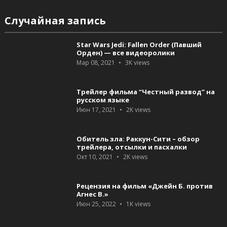
Случайная запись
Star Wars Jedi: Fallen Order (Павший
Орден) — все видеоролики
Мар 08, 2021
3K
views
Трейлер фильма “Честный развод” на
русском языке
Июн 17, 2021
2K
views
Обитель зла: Раккун-Сити – обзор
трейлера, отсылки и пасхалки
Окт 10, 2021
2K
views
Рецензия на фильм «Джейн Б. против
Агнес В.»
Июн 25, 2022
1K
views