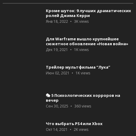
Кроме шуток: 9 лучших драматических
ролей Джима Керри
Янв 18, 2022
3K
views
Для Warframe вышло крупнейшее
сюжетное обновление «Новая война»
Дек 19, 2021
1K
views
Трейлер мультфильма “Лука”
Июн 02, 2021
1K
views
🎭 5 Психологических хорроров на
вечер
Сен 30, 2025
360
views
Что выбрать PS4 или Xbox
Окт 14, 2021
2K
views