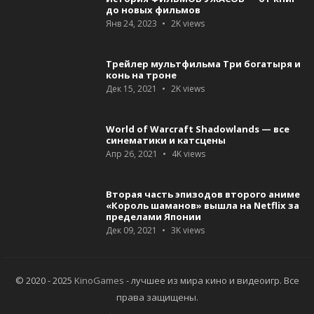
до новых фильмов
Янв 24, 2023
2K
views
Трейлер мультфильма Три богатыря и
конь на троне
Дек 15, 2021
2K
views
World of Warcraft Shadowlands — все
синематики и катсцены
Апр 26, 2021
4K
views
Вторая часть эпизодов второго аниме
«Король шаманов» вышла на Netflix за
пределами Японии
Дек 09, 2021
3K
views
© 2020 - 2025
KinoGames
- лучшее из мира кино и видеоигр. Все
права защищены.