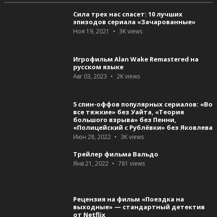
Сила трех нас спасет: 10 лучших
эпизодов сериала «Зачарованные»
Ноя 19, 2021
3K
views
Игрофильм Alan Wake Remastered на
русском языке
Авг 03, 2023
2K
views
5 спин-оффов популярных сериалов: «Во
все тяжкие» без Уайта, «Теория
большого взрыва» без Пенни,
«Полицейский с Рублёвки» без Яковлева
Июн 28, 2022
3K
views
Трейлер фильма Вальдо
Янв 21, 2022
781
views
Рецензия на фильм «Поездка на
выходные» — стандартный детектив
от Netflix