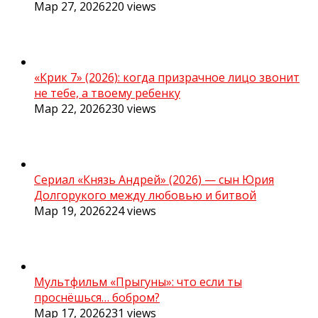
Мар 27, 2026
220
views
«Крик 7» (2026): когда призрачное лицо звонит
не тебе, а твоему ребенку
Мар 22, 2026
230
views
Сериал «Князь Андрей» (2026) — сын Юрия
Долгорукого между любовью и битвой
Мар 19, 2026
224
views
Мультфильм «Прыгуны»: что если ты
проснёшься… бобром?
Мар 17, 2026
231
views