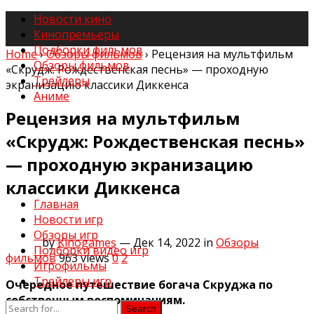
Новости кино
Кинопремьеры
Подборки фильмов
Home
›
Обзоры фильмов
›
Рецензия на мультфильм
Обзоры фильмов
«Скрудж: Рождественская песнь» — проходную
Трейлеры
экранизацию классики Диккенса
Аниме
Рецензия на мультфильм
«Скрудж: Рождественская песнь»
— проходную экранизацию
классики Диккенса
Главная
Новости игр
Обзоры игр
by
Kinogames
— Дек 14, 2022
in
Обзоры
Подборки видео игр
фильмов
963
views
0
2
Игрофильмы
Трейлеры игр
Очередное путешествие богача Скруджа по
собственным воспоминаниям.
Search