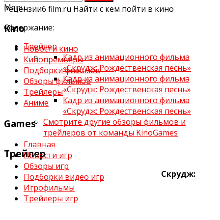
Menu
Рецензии
6
film.ru
Найти с кем пойти в кино
Kino
Содержание:
Трейлер
Новости кино
Кадр из анимационного фильма
Кинопремьеры
«Скрудж: Рождественская песнь»
Подборки фильмов
Кадр из анимационного фильма
Обзоры фильмов
«Скрудж: Рождественская песнь»
Трейлеры
Кадр из анимационного фильма
Аниме
«Скрудж: Рождественская песнь»
Смотрите другие обзоры фильмов и
Games
трейлеров от команды KinoGames
Главная
Трейлер
Новости игр
Обзоры игр
Скрудж:
Подборки видео игр
Игрофильмы
Трейлеры игр