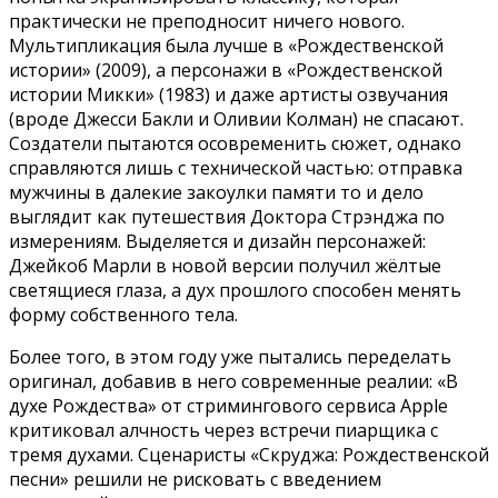
практически не преподносит ничего нового.
Мультипликация была лучше в «Рождественской
истории» (2009), а персонажи в «Рождественской
истории Микки» (1983) и даже артисты озвучания
(вроде Джесси Бакли и Оливии Колман) не спасают.
Создатели пытаются осовременить сюжет, однако
справляются лишь с технической частью: отправка
мужчины в далекие закоулки памяти то и дело
выглядит как путешествия Доктора Стрэнджа по
измерениям. Выделяется и дизайн персонажей:
Джейкоб Марли в новой версии получил жёлтые
светящиеся глаза, а дух прошлого способен менять
форму собственного тела.
Более того, в этом году уже пытались переделать
оригинал, добавив в него современные реалии: «В
духе Рождества» от стримингового сервиса Apple
критиковал алчность через встречи пиарщика с
тремя духами. Сценаристы «Скруджа: Рождественской
песни» решили не рисковать с введением