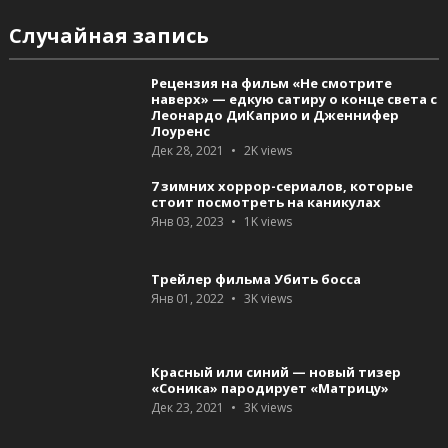
Случайная запись
Рецензия на фильм «Не смотрите
наверх» — едкую сатиру о конце света с
Леонардо ДиКаприо и Дженнифер
Лоуренс
Дек 28, 2021
2K
views
7 зимних хоррор-сериалов, которые
стоит посмотреть на каникулах
Янв 03, 2023
1K
views
Трейлер фильма Убить босса
Янв 01, 2022
3K
views
Красный или синий — новый тизер
«Соника» пародирует «Матрицу»
Дек 23, 2021
3K
views