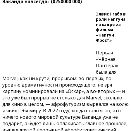
Ваканда навсегда
»
($250000 000)
Элвис Нгабо в
роли Нептуна
на кадре из
фильма
«Нептун
Фрост»
Первая
«Чёрная
Пантера»
была для
Marvel, как ни крути, прорывом: во-первых, по
уровню драматичности происходящего, не зря
картину номинировали на «Оскар», а во-вторых — и
это уже был прорыв не столько для Marvel, сколько
для кино в целом, — афрофутуризм вырвался на волю
и явил себя миру. В 2022 году, когда стало ясно, что
ничего нового мировой культуре Ваканда уже не
подарит, а будет лишь оплакивать славное прошлое,
вышел другой прорывной афрофутуристический