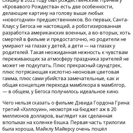
слэшер в 2022 году был рождественским. Причём у
«Кровавого Рождества» есть две особенности,
делающие картину на голову выше любых
«новогодних» предшественников. Во-первых, Санта-
Клаус у Бегоса не настоящий, а роботизированная
разработка американских военных, а во-вторых, хоть
смертей в фильме и предостаточно, но родители не
умирают на глазах у детей, а дети — на глазах у
родителей. Такая неожиданная нежность к чувствам
переживающих за атмосферу праздника зрителей не
может не подкупать. Плюс прекрасный саундтрек,
плюс потрясающая кислотно-неоновая цветовая
гамма, плюс сами убийства замечательные, как и
общая концепция перехода мамблкора в мамблгор,
— в общем, у Бегоса получилось идеальное кино.
Чего нельзя сказать о фильме Дэвида Гордона Грина:
третий «Хэллоуин», несмотря на бюджет аж в 20
миллионов долларов, выглядит как сделанная
впопыхах на коленке бэшка. Первая часть трилогии
была хороша, Майклу Майерсу очень пошёл