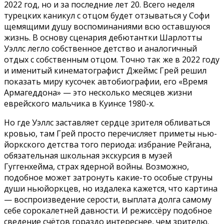
2022 год, но и за последние лет 20. Всего неделя
турецких каникул с отцом будет отзываться у Софи
щемящими душу воспоминаниями всю оставшуюся
жизнь. В основу сценария дебютантки Шарлотты
Уэллс легло собственное детство и аналогичный
отдых с собственным отцом. Точно так же в 2022 году
и именитый кинематографист Джеймс Грей решил
показать миру кусочек автобиографии, его «Время
Армагеддона» — это несколько месяцев жизни
еврейского мальчика в Куинсе 1980-х.
Но где Уэллс заставляет сердце зрителя обливаться
кровью, там Грей просто перечисляет приметы нью-
йоркского детства того периода: избрание Рейгана,
обязательная школьная экскурсия в музей
Гуггенхейма, страх ядерной войны. Возможно,
подобное может затронуть какие-то особые струны
души ньюйоркцев, но издалека кажется, что картина
— воспроизведение серости, выплата долга самому
себе сорокалетней давности. И режиссёру подобное
сведение счётов гораздо интереснее, чем зрителю.