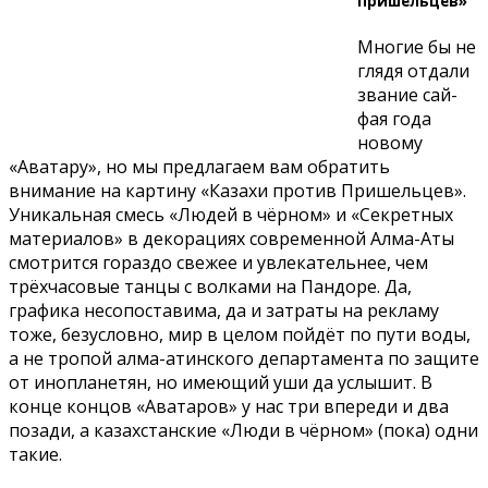
пришельцев»
Многие бы не
глядя отдали
звание сай-
фая года
новому
«Аватару», но мы предлагаем вам обратить
внимание на картину «Казахи против Пришельцев».
Уникальная смесь «Людей в чёрном» и «Секретных
материалов» в декорациях современной Алма-Аты
смотрится гораздо свежее и увлекательнее, чем
трёхчасовые танцы с волками на Пандоре. Да,
графика несопоставима, да и затраты на рекламу
тоже, безусловно, мир в целом пойдёт по пути воды,
а не тропой алма-атинского департамента по защите
от инопланетян, но имеющий уши да услышит. В
конце концов «Аватаров» у нас три впереди и два
позади, а казахстанские «Люди в чёрном» (пока) одни
такие.