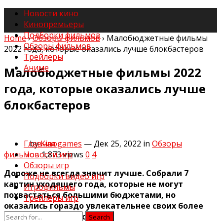
Новости кино
Кинопремьеры
Подборки фильмов
Home
›
Обзоры фильмов
›
Малобюджетные фильмы
Обзоры фильмов
2022 года, которые оказались лучше блокбастеров
Трейлеры
Аниме
Малобюджетные фильмы 2022
года, которые оказались лучше
блокбастеров
by
Kinogames
— Дек 25, 2022
in
Обзоры
Главная
фильмов
1,873
views
0
4
Новости игр
Обзоры игр
Дороже не всегда значит лучше. Собрали 7
Подборки видео игр
картин уходящего года, которые не могут
Игрофильмы
похвастаться большими бюджетами, но
Трейлеры игр
оказались гораздо увлекательнее своих более
дорогих побратимов.
Search