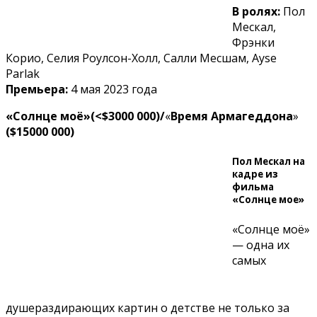
В ролях:
Пол
Мескал,
Фрэнки
Корио, Селия Роулсон-Холл, Салли Месшам, Ayse
Parlak
Премьера:
4 мая 2023 года
«Солнце моё»(<$3000 000)/
«
Время Армагеддона
»
($15000 000)
Пол Мескал на
кадре из
фильма
«Солнце мое»
«Солнце моё»
— одна их
самых
душераздирающих картин о детстве не только за