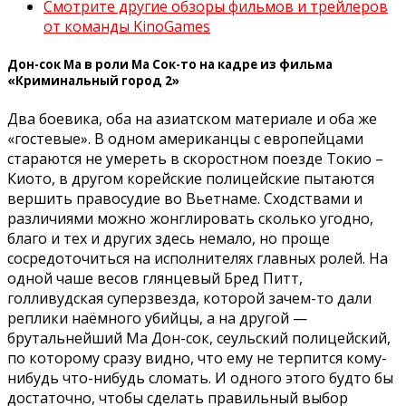
Смотрите другие обзоры фильмов и трейлеров
от команды KinoGames
Дон-сок Ма в роли Ма Сок-то на кадре из фильма
«Криминальный город 2»
Два боевика, оба на азиатском материале и оба же
«гостевые». В одном американцы с европейцами
стараются не умереть в скоростном поезде Токио –
Киото, в другом корейские полицейские пытаются
вершить правосудие во Вьетнаме. Сходствами и
различиями можно жонглировать сколько угодно,
благо и тех и других здесь немало, но проще
сосредоточиться на исполнителях главных ролей. На
одной чаше весов глянцевый Бред Питт,
голливудская суперзвезда, которой зачем-то дали
реплики наёмного убийцы, а на другой —
брутальнейший Ма Дон-сок, сеульский полицейский,
по которому сразу видно, что ему не терпится кому-
нибудь что-нибудь сломать. И одного этого будто бы
достаточно, чтобы сделать правильный выбор