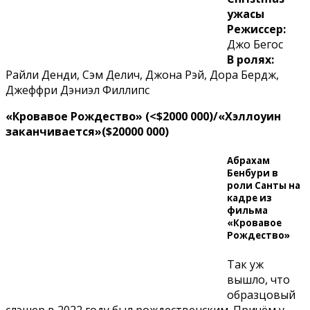
ужасы
Режиссер:
Джо Бегос
В ролях:
Райли Денди, Сэм Делич, Джона Рэй, Дора Бердж,
Джеффри Дэниэл Филлипс
«Кровавое Рождество» (<$2000 000)/«Хэллоуин
заканчивается»($20000 000)
Абрахам
Бенбури в
роли Санты на
кадре из
фильма
«Кровавое
Рождество»
Так уж
вышло, что
образцовый