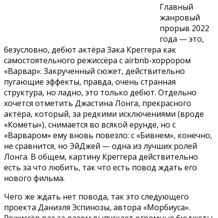
Главный
жанровый
прорыв 2022
года — это,
безусловно, дебют актёра Зака Креггера как
самостоятельного режиссёра с airbnb-хоррором
«Варвар». Закрученный сюжет, действительно
пугающие эффекты, правда, очень странная
структура, но ладно, это только дебют. Отдельно
хочется отметить Джастина Лонга, прекрасного
актёра, который, за редкими исключениями (вроде
«Кометы»), снимается во всякой ерунде, но с
«Варваром» ему вновь повезло: с «Бивнем», конечно,
не сравнится, но ЭйДжей — одна из лучших ролей
Лонга. В общем, картину Креггера действительно
есть за что любить, так что есть повод ждать его
нового фильма.
Чего же ждать нет повода, так это следующего
проекта Даниэля Эспинозы, автора «Морбиуса».
Режиссёр раз за разом выпускает огромные бюджеты