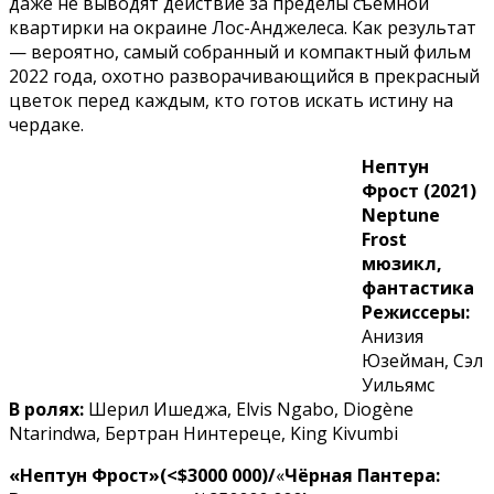
даже не выводят действие за пределы съёмной
квартирки на окраине Лос-Анджелеса. Как результат
— вероятно, самый собранный и компактный фильм
2022 года, охотно разворачивающийся в прекрасный
цветок перед каждым, кто готов искать истину на
чердаке.
Нептун
Фрост (2021)
Neptune
Frost
мюзикл,
фантастика
Режиссеры:
Анизия
Юзейман, Сэл
Уильямс
В ролях:
Шерил Ишеджа, Elvis Ngabo, Diogène
Ntarindwa, Бертран Нинтереце, King Kivumbi
«Нептун Фрост»(<$3000 000)/
«
Чёрная Пантера: