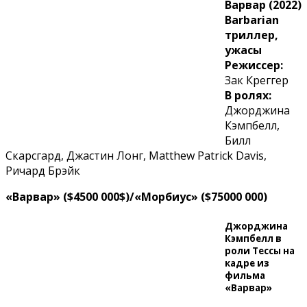
Варвар (2022)
Barbarian
триллер,
ужасы
Режиссер:
Зак Креггер
В ролях:
Джорджина
Кэмпбелл,
Билл
Скарсгард, Джастин Лонг, Matthew Patrick Davis,
Ричард Брэйк
«Варвар» ($4500 000$)/«Морбиус» ($75000 000)
Джорджина
Кэмпбелл в
роли Тессы на
кадре из
фильма
«Варвар»