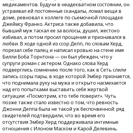
медикаментов. Будучи в неадекватном состоянии, он
устраивал ей постоянные скандалы, ломал вещи в
доме, ревновал к коллеге по съемочной площадке
Джеймсу Франко. Актриса также добавила, что
бывший муж таскал ее за волосы, душил, жестоко
избивал, а потом просил прощения и признавался в
любви. В ходе одной из ссор Депп, по словам Херд,
порезал себе палец и написал кровью на стене имя
Билли Боба Торнтона — он был убежден, что у
супруги роман с актером. Однако слова Херд
подверглись сомнению после того, как в Сеть слили
запись ссоры пары, в ходе которой Эмбер признается,
что поднимала руку на мужа и открыто насмехается
над его попытками выставить себя жертвой
ситуации: «Посмотрим, кто тебе поверит». Чуть
позже также стало известно о том, что ревность
Джонни Деппа была не такой уж беспочвенной: ряд
свидетелей подтвердили, что во время его
отсутствия Эмбер Херд поддерживала интимные
отношения с Илоном Маском и Карой Делевинь.