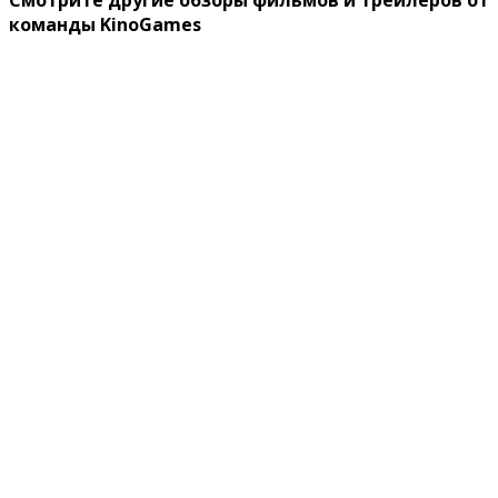
Смотрите другие обзоры фильмов и трейлеров от
команды KinoGames