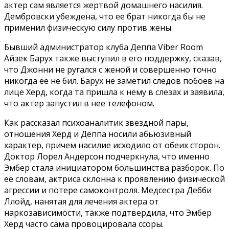
актер сам является жертвой домашнего насилия.
Дембровски убеждена, что ее брат никогда бы не
применил физическую силу против жены.
Бывший администратор клуба Деппа Viber Room
Айзек Барух также выступил в его поддержку, сказав,
что Джонни не ругался с женой и совершенно точно
никогда ее не бил. Барух не заметил следов побоев на
лице Херд, когда та пришла к нему в слезах и заявила,
что актер запустил в нее телефоном.
Как рассказал психоаналитик звездной пары,
отношения Херд и Деппа носили абьюзивный
характер, причем насилие исходило от обеих сторон.
Доктор Лорел Андерсон подчеркнула, что именно
Эмбер стала инициатором большинства разборок. По
ее словам, актриса склонна к проявлению физической
агрессии и потере самоконтроля. Медсестра Дебби
Ллойд, нанятая для лечения актера от
наркозависимости, также подтвердила, что Эмбер
Херд часто сама провоцировала ссоры.