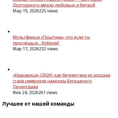
Долгорукого между любовью и битвой
Мар 19, 2026
225
views
Мультфильм «Прыгуны»: что если ты
проснёшься… бобром?
Мар 17, 2026
232
views
«Красавица» (2026): как бегемотиха из зоосада
стала символом надежды блокадного
Ленинграда
Фев 24, 2026
261
views
Лучшее от нашей команды