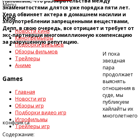
Напомним, что разбирательства между
Menu
знаменитостями длятся уже порядка пяти лет.
Херд обвиняет актера в домашнем насилии и
Kino
злоупотреблении запрещенными веществами,
Депп, в свою очередь, все отрицает и требует от
Новости кино
экс-партнерши многомиллионную компенсацию
Кинопремьеры
за разрушенную репутацию.
Подборки фильмов
Обзоры фильмов
И пока
Трейлеры
звездная
Аниме
пара
продолжает
Games
выяснять
отношения в
Главная
суде, мы
Новости игр
публикуем
Обзоры игр
хайлайты их
Подборки видео игр
многолетнего
Игрофильмы
конфликта.
Трейлеры игр
Содержание: