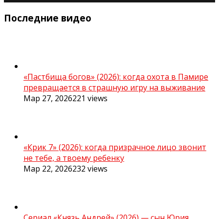
Последние видео
«Пастбища богов» (2026): когда охота в Памире
превращается в страшную игру на выживание
Мар 27, 2026
221
views
«Крик 7» (2026): когда призрачное лицо звонит
не тебе, а твоему ребенку
Мар 22, 2026
232
views
Сериал «Князь Андрей» (2026) — сын Юрия