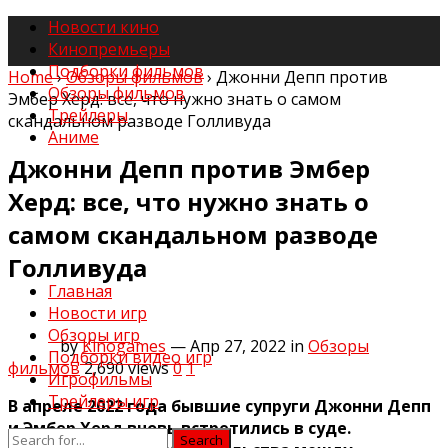
Новости кино
Кинопремьеры
Подборки фильмов
Home
›
Обзоры фильмов
›
Джонни Депп против
Обзоры фильмов
Эмбер Херд: все, что нужно знать о самом
Трейлеры
скандальном разводе Голливуда
Аниме
Джонни Депп против Эмбер
Херд: все, что нужно знать о
самом скандальном разводе
Голливуда
Главная
Новости игр
Обзоры игр
by
Kinogames
— Апр 27, 2022
in
Обзоры
Подборки видео игр
фильмов
2,690
views
0
1
Игрофильмы
Трейлеры игр
В апреле 2022 года бывшие супруги Джонни Депп
и Эмбер Херд вновь встретились в суде.
Search