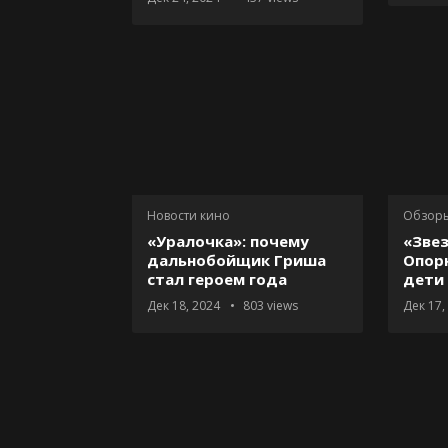
Новости кино
Обзор
«Уралочка»: почему
«Зве
дальнобойщик Гриша
Опор
стал героем года
дети
Дек 18, 2024
803
views
Дек 17,