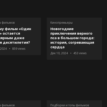
ы фильмов
Кинопремьеры
му фильм «Один
Новогодние
» остается
приключения верного
лярным даже
пса в большом городе:
я десятилетия?
история, согревающая
сердца
 2024
859
views
Дек 10, 2024
453
views
ы фильмов
Подборки и топы фильмов