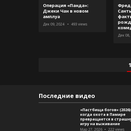
Операция «Панда»:
Фред 
Джеки Чан в новом
Сант
амплуа
факт
рожд
Дек 09, 2024
493
views
коме
Дек 08,
Пагинация
записей
Последние видео
«Пастбища богов» (2026)
когда охота в Памире
превращается в страшн
игру на выживание
Мар 27, 2026
222
views