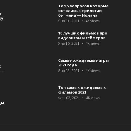
Топ 5 вопросов которые
остались к трилогии
т
бэтмена — Нолана
ку
Янв 31, 2021
4K
views
10 лучших фильмов про
видеоигры и геймеров
Янв 16, 2021
4K
views
Самые ожидаемые игры
2021 года
:
я…
Янв 25, 2021
4K
views
Топ самых ожидаемых
фильмов 2021
Фев 02, 2021
4K
views
ды
а