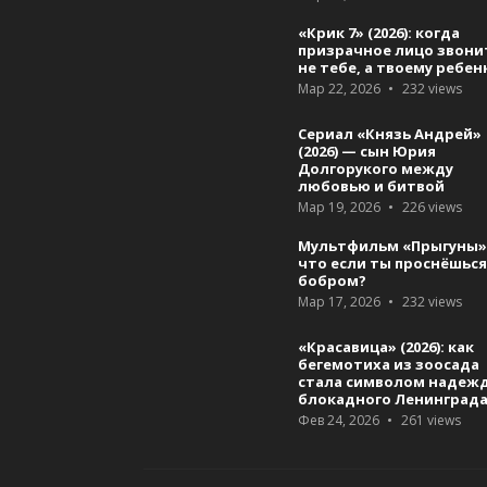
«Крик 7» (2026): когда
призрачное лицо звони
не тебе, а твоему ребен
Мар 22, 2026
232
views
Сериал «Князь Андрей»
(2026) — сын Юрия
Долгорукого между
любовью и битвой
Мар 19, 2026
226
views
Мультфильм «Прыгуны»
что если ты проснёшьс
бобром?
Мар 17, 2026
232
views
«Красавица» (2026): как
бегемотиха из зоосада
стала символом надеж
блокадного Ленинград
Фев 24, 2026
261
views