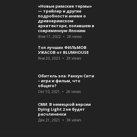
«Новые римские термы»
— трейлер и другие
подробности аниме о
древнеримском
архитекторе, попавшем в
современную Японию
Фев 17, 2022
2K
views
Топ лучших ФИЛЬМОВ
УЖАСОВ от BLUMHOUSE
Янв 20, 2023
2K
views
Обитель зла: Раккун Сити
– игра и фильм, что
общего?
Окт 10, 2021
2K
views
СМИ: В немецкой версии
Dying Light 2 не будет
расчлененки
Дек 21, 2021
3K
views