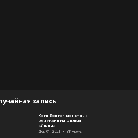
лучайная запись
Кого боятся монстры:
рецензия на фильм
«Люди»
Дек 01, 2021
3K
views