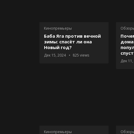
Кинопремьеры
Обзор
Баба Яга против вечной
Поче
зимы: спасёт ли она
дома
Новый год?
попу
спуст
Дек 15, 2024
825
views
Дек 11,
Кинопремьеры
Обзор