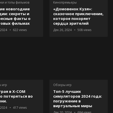
ки и топы фильмов
Кинопремьеры
ие новогодние
«Домовенок Кузя»:
ии: секреты и
сказочное приключение,
ресные факты о
которое покоряет
товых фильмах
сердца зрителей
 2024
622
views
Дек 26, 2024
508
views
 игр
Обзоры игр
грая в X-COM
Топ-5 лучших
о потеряться во
симуляторов 2024 года:
ни.
погружение в
виртуальные миры
 2024
417
views
Дек 20, 2024
694
views