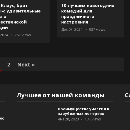
Клаус, брат
10 лучших новогодних
ы»: удивительные
комедий для
ы о
праздничного
ественской
настроения
дии
Дек 07, 2024
937
views
 2024
757
views
1
2
Next »
Лучшее от нашей команды
С
:
Преимущества участия в
зарубежных лотереях
ую
Янв 28, 2023
13K
views