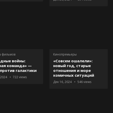
ы фильмов
Кинопремьеры
здные войны:
«Совсем ошалели»:
ная команда» —
новый год, старые
 против галактики
отношения и море
комичных ситуаций
 2024
722
views
Дек 16, 2024
546
views