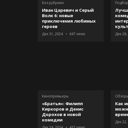
Без рубрики
Подбор
Иван Царевич и Серый
Лучш
Волк 6: новые
комед
приключения любимых
инте
героев
куль
Дек 31, 2024
647
views
Дек 28,
Кинопремьеры
Обзоры
«Братья»: Филипп
Как и
Киркоров и Денис
можн
Дорохов в новой
време
комедии
Дек 22,
Дек 24, 2024
437
views