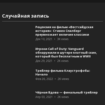
Случайная запись
Рецензия на фильм «Вестсайдская
история»: Стивен Спилберг
преумножает величие классики
Дек 10, 2021
3K
views
Игроки Call of Duty: Vanguard
обнаружили в шутере платный скин,
который был бесплатным в WWII
Дек 29, 2021
2K
views
Трейлер фильма Клаустрофобы:
Начало
Фев 26, 2022
2K
views
Чёрная Вдова — финальный трейлер
Апр 03, 2021
2K
views